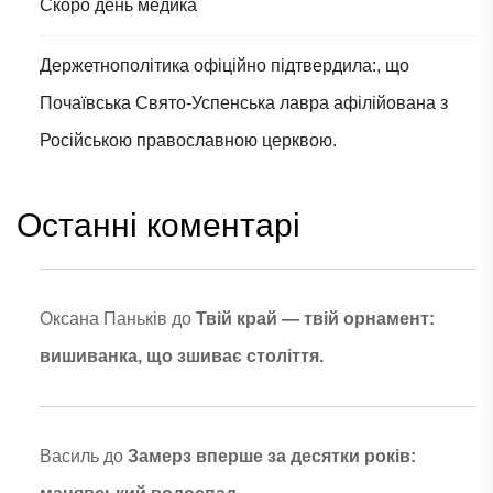
Скоро день медика
Держетнополітика офіційно підтвердила:, що
Почаївська Свято-Успенська лавра афілійована з
Російською православною церквою.
Останні коментарі
Оксана Паньків
до
Твій край — твій орнамент:
вишиванка, що зшиває століття.
Василь
до
Замерз вперше за десятки років: