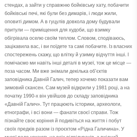
стендах, а зайти у справжню бойківську хату, побачити
бойківські печі, які були без димарів, і люди жили,
оповиті димом. А в гуцулів довкола дому будували
притули — приміщення для худоби, що взимку
обігрівала оселю своїм теплом. Словом, сподіваюсь,
зацікавила вас, і ви поїдете та самі побачите. Із власних
спостережень скажу, що влітку й узимку відчуття інші. І
помічаємо ми навіть інші деталі в музеї, тож це місце —
поза часом. Ми вже знімали декілька обʼєктів
заповідника Давній Галич, тепер хочемо показати вам
зимовий скансен. Сам музей відкрили у 1981 році, а на
початку 1990-х він увійшов до складу заповідника
«Давній Галич». Тут працюють історики, археологи,
етнографи, і всі вони — фанати своєї справи. Тож
пізнайте своє коріння й подивіться на життя і побут
своїх предків разом із проєктом «Рідна Галичина». У