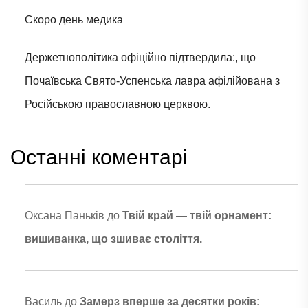
Скоро день медика
Держетнополітика офіційно підтвердила:, що
Почаївська Свято-Успенська лавра афілійована з
Російською православною церквою.
Останні коментарі
Оксана Паньків
до
Твій край — твій орнамент:
вишиванка, що зшиває століття.
Василь
до
Замерз вперше за десятки років: