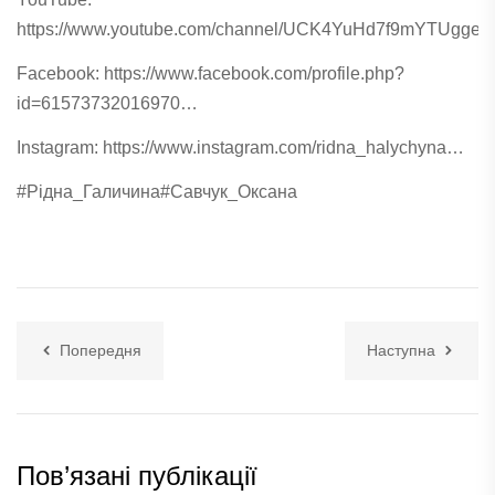
https://www.youtube.com/channel/UCK4YuHd7f9mYTUgge
Facebook:
https://www.facebook.com/profile.php?
id=61573732016970…
Instagram:
https://www.instagram.com/ridna_halychyna…
#Рідна_Галичина
#Савчук_Оксана
Попередня
Наступна
Пов’язані публікації