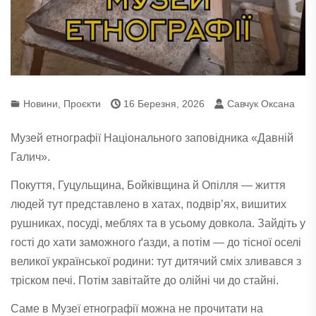
Новини
,
Проєкти
16 Березня, 2026
Савчук Оксана
Музей етнографії Національного заповідника «Давній
Галич».
Покуття, Гуцульщина, Бойківщина й Опілля — життя
людей тут представлено в хатах, подвір’ях, вишитих
рушниках, посуді, меблях та в усьому довкола. Зайдіть у
гості до хати заможного ґазди, а потім — до тісної оселі
великої української родини: тут дитячий сміх зливався з
тріском печі. Потім завітайте до олійні чи до стайні.
Саме в Музеї етнографії можна не прочитати на