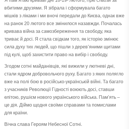
Я памʼятаю криваві дні 18-19- лютого, гіркі сльози за
вбитими друзями. Я зібрала і сформувала багато
мішків з ліками і ми вночі передали до Києва, однак вже
на ранок 20 лютого все змінилося назавжди. Почалась
кривава війна за самозбереження та свободу, яка
триває й досі. Я стала свідкам того, як історію змінює
сила духу тих людей, що пішли з дерев’яними щитами
під кулі, щоб захистити право на вибір і свободу.
Згодом сотні майданівців, які вижили у лютневі дні,
стали ядром добровольчого руху. Багато з яких полягло
вже на полі бою в російсько-українській війні. Та багато
з учасників Революції Гідності воюють досі, ставши
елітою, рушієм нового українського війська. Памʼять –
це дія. Діймо щодня своїми справами та помислами
для країни.
Вічна слава Героям Небесної Сотні.