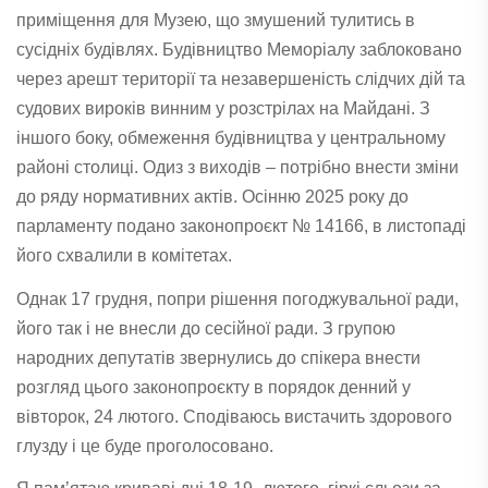
приміщення для Музею, що змушений тулитись в
сусідніх будівлях. Будівництво Меморіалу заблоковано
через арешт території та незавершеність слідчих дій та
судових вироків винним у розстрілах на Майдані. З
іншого боку, обмеження будівництва у центральному
районі столиці. Одиз з виходів – потрібно внести зміни
до ряду нормативних актів. Осінню 2025 року до
парламенту подано законопроєкт № 14166, в листопаді
його схвалили в комітетах.
Однак 17 грудня, попри рішення погоджувальної ради,
його так і не внесли до сесійної ради. З групою
народних депутатів звернулись до спікера внести
розгляд цього законопроєкту в порядок денний у
вівторок, 24 лютого. Сподіваюсь вистачить здорового
глузду і це буде проголосовано.