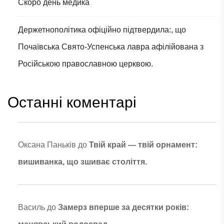
Скоро день медика
Держетнополітика офіційно підтвердила:, що
Почаївська Свято-Успенська лавра афілійована з
Російською православною церквою.
Останні коментарі
Оксана Паньків
до
Твій край — твій орнамент:
вишиванка, що зшиває століття.
Василь
до
Замерз вперше за десятки років: