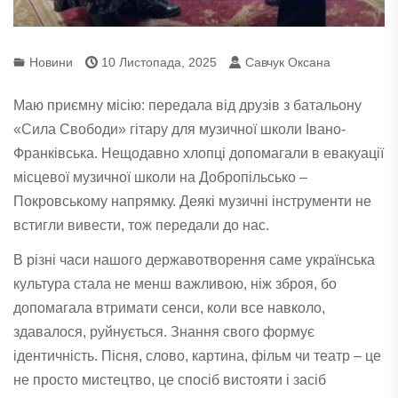
Новини
10 Листопада, 2025
Савчук Оксана
Маю приємну місію: передала від друзів з батальону
«Сила Свободи» гітару для музичної
школи Івано-
Франківська. Нещодавно хлопці допомагали в евакуації
місцевої музичної школи на Добропільсько –
Покровському напрямку. Деякі музичні інструменти не
встигли вивести, тож передали до нас.
В різні часи нашого державотворення саме українська
культура стала не менш важливою, ніж зброя, бо
допомагала втримати сенси, коли все навколо,
здавалося, руйнується. Знання свого формує
ідентичність. Пісня, слово, картина, фільм чи театр – це
не просто мистецтво, це спосіб вистояти і засіб