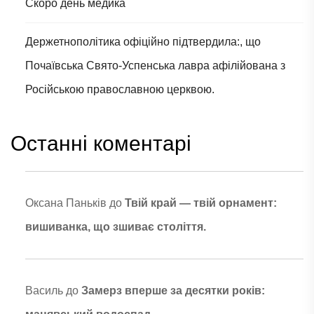
Скоро день медика
Держетнополітика офіційно підтвердила:, що
Почаївська Свято-Успенська лавра афілійована з
Російською православною церквою.
Останні коментарі
Оксана Паньків
до
Твій край — твій орнамент:
вишиванка, що зшиває століття.
Василь
до
Замерз вперше за десятки років: