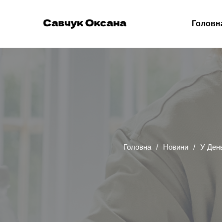
Головн
Головна
Новини
У День