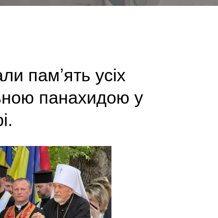
ли памʼять усіх
льною панахидою у
і.