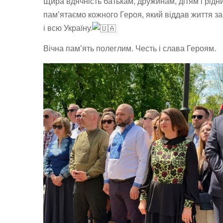
Щира вдячність батькам, дружинам, дітям і рідни
пам’ятаємо кожного Героя, який віддав життя за
і всю Україну.
Вічна пам’ять полеглим. Честь і слава Героям.