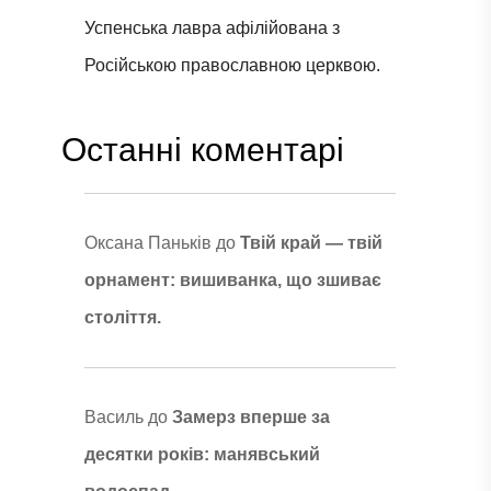
Успенська лавра афілійована з
Російською православною церквою.
Останні коментарі
Оксана Паньків
до
Твій край — твій
орнамент: вишиванка, що зшиває
століття.
Василь
до
Замерз вперше за
десятки років: манявський