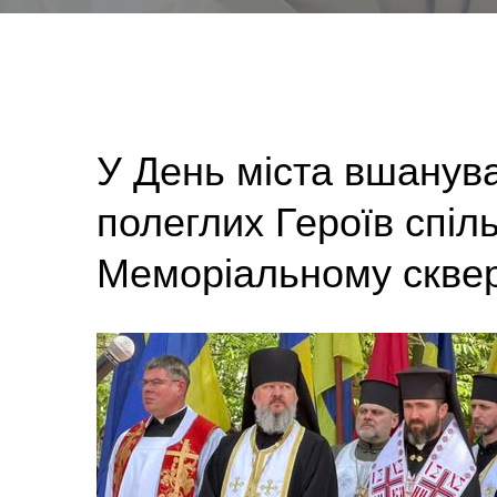
У День міста вшанува
полеглих Героїв спі
Меморіальному сквер