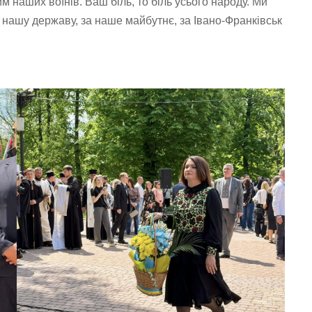
м наших воїнів. Ваш біль, то біль усього народу. Ми
 нашу державу, за наше майбутнє, за Івано-Франківськ