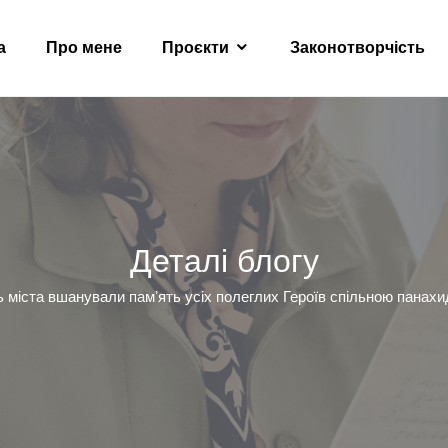
а
Про мене
Проєкти
Законотворчість
Деталі блогу
 міста вшанували памʼять усіх полеглих Героїв спільною панах