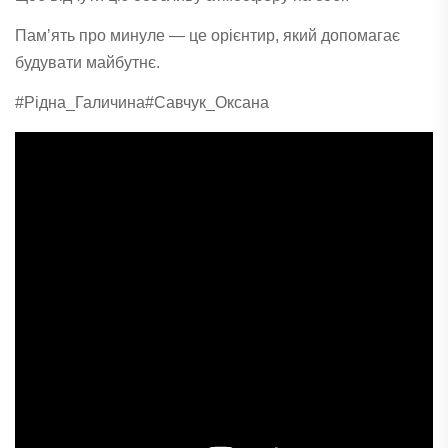
Памʼять про минуле — це орієнтир, який допомагає
будувати майбутнє.
#Рідна_Галичина
#Савчук_Оксана