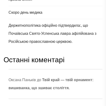
Скоро день медика
Держетнополітика офіційно підтвердила:, що
Почаївська Свято-Успенська лавра афілійована з
Російською православною церквою.
Останні коментарі
Оксана Паньків
до
Твій край — твій орнамент:
вишиванка, що зшиває століття.