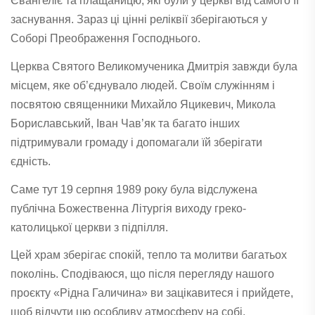
Євангеліє та плащаницю, які були у церкві від самого її
заснування. Зараз ці цінні реліквії зберігаються у
Соборі Преображення Господнього.
Церква Святого Великомученика Дмитрія завжди була
місцем, яке об’єднувало людей. Своїм служінням і
посвятою священники Михайло Яцикевич, Микола
Бориславський, Іван Чав’як та багато інших
підтримували громаду і допомагали їй зберігати
єдність.
Саме тут 19 серпня 1989 року була відслужена
публічна Божественна Літургія виходу греко-
католицької церкви з підпілля.
Цей храм зберігає спокій, тепло та молитви багатьох
поколінь. Сподіваюся, що після перегляду нашого
проєкту «Рідна Галичина» ви зацікавитеся і прийдете,
щоб відчути цю особливу атмосферу на собі.