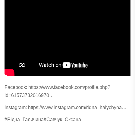
Facebook:
https://www.facebook.com/profile.php?
id=61573732016970…
Instagram:
https://www.instagram.com/ridna_halychyna…
#Рідна_Галичина
#Савчук_Оксана