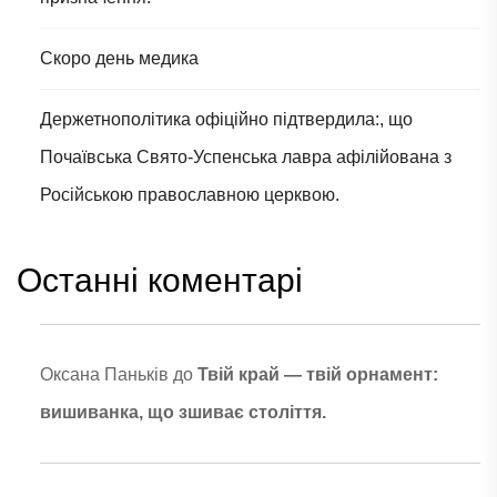
Скоро день медика
Держетнополітика офіційно підтвердила:, що
Почаївська Свято-Успенська лавра афілійована з
Російською православною церквою.
Останні коментарі
Оксана Паньків
до
Твій край — твій орнамент:
вишиванка, що зшиває століття.