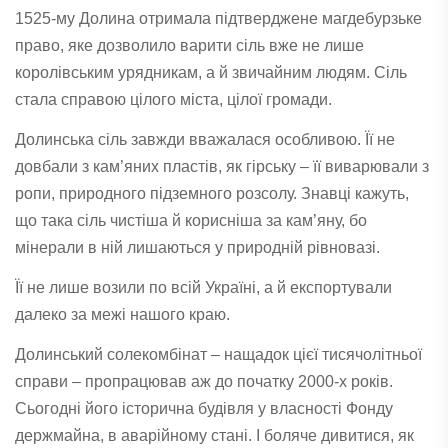
1525-му Долина отримала підтверджене магдебурзьке
право, яке дозволило варити сіль вже не лише
королівським урядникам, а й звичайним людям. Сіль
стала справою цілого міста, цілої громади.
Долинська сіль завжди вважалася особливою. Її не
довбали з кам’яних пластів, як гірську – її виварювали з
ропи, природного підземного розсолу. Знавці кажуть,
що така сіль чистіша й корисніша за кам’яну, бо
мінерали в ній лишаються у природній рівновазі.
Її не лише возили по всій Україні, а й експортували
далеко за межі нашого краю.
Долинський солекомбінат – нащадок цієї тисячолітньої
справи – пропрацював аж до початку 2000-х років.
Сьогодні його історична будівля у власності Фонду
держмайна, в аварійному стані. І боляче дивитися, як