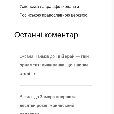
Успенська лавра афілійована з
Російською православною церквою.
Останні коментарі
Оксана Паньків
до
Твій край — твій
орнамент: вишиванка, що зшиває
століття.
Василь
до
Замерз вперше за
десятки років: манявський