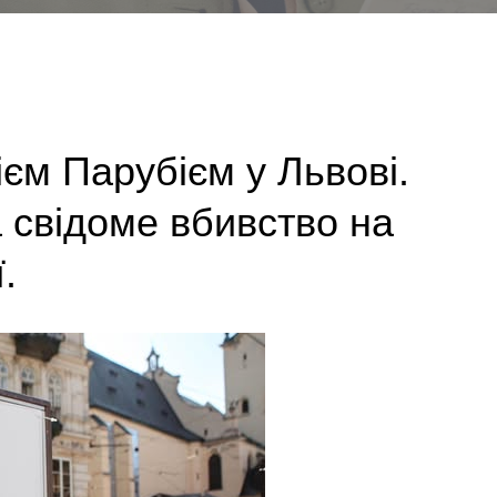
єм Парубієм у Львові.
а свідоме вбивство на
.