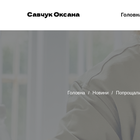
Головн
Головна
Новини
Попрощалис