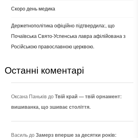
Скоро день медика
Держетнополітика офіційно підтвердила:, що
Почаївська Свято-Успенська лавра афілійована з
Російською православною церквою.
Останні коментарі
Оксана Паньків
до
Твій край — твій орнамент:
вишиванка, що зшиває століття.
Василь
до
Замерз вперше за десятки років: