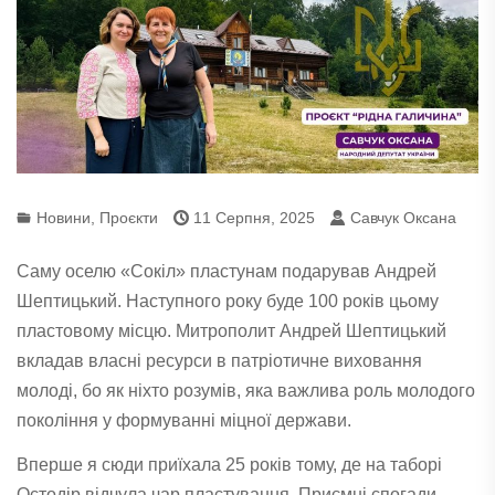
Новини
,
Проєкти
11 Серпня, 2025
Савчук Оксана
Саму оселю «Сокіл» пластунам подарував Андрей
Шептицький. Наступного року буде 100 років цьому
пластовому місцю.
Митрополит Андрей Шептицький
вкладав власні ресурси в патріотичне виховання
молоді, бо як ніхто розумів, яка важлива роль молодого
покоління у формуванні міцної держави.
Вперше я сюди приїхала 25 років тому, де на таборі
Остодір відчула чар пластування. Приємні спогади.