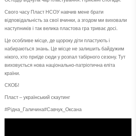
Свого часу Пласт НСОУ навчив мене брати
відповідальність за свої вчинки, а згодом ми виховали
наступників і так велика пластова гра триває досі.
Це особливе місце, де щороку діти пластують і
набираються знань. Це місце не залишить байдужим
нікого, хто приїде сюди у розпал табірного сезону. Тут
виховується нова національно-патріотична еліта
країни.
СКОБ!
Пласт – український скаутинг
#Рідна_Галичина
#Савчук_Оксана