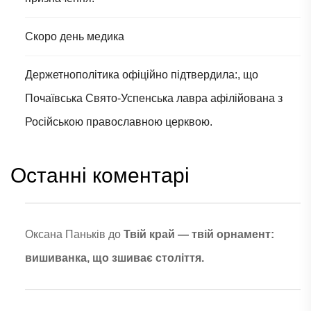
Скоро день медика
Держетнополітика офіційно підтвердила:, що
Почаївська Свято-Успенська лавра афілійована з
Російською православною церквою.
Останні коментарі
Оксана Паньків
до
Твій край — твій орнамент:
вишиванка, що зшиває століття.