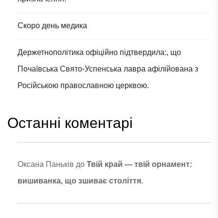
Скоро день медика
Держетнополітика офіційно підтвердила:, що
Почаївська Свято-Успенська лавра афілійована з
Російською православною церквою.
Останні коментарі
Оксана Паньків
до
Твій край — твій орнамент:
вишиванка, що зшиває століття.