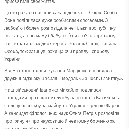
присвятила своє життя.
Цього разу до нас приїхала її донька — Софія Особа.
Вона поділилася дуже особистими спогадами. З
любовʼю і болем розповідала не тільки про публічну
постать, а про маму і бабусю. Їхня сімʼя в короткому
часі втратила аж двох героїв. Чоловік Софії, Василь
Особа, теж загинув, захищаючи правду і свободу
України.
Від міського голови Руслана Марцінківа передала
дружині відзнаку Василя – медаль «За честь і звитягу».
Наш військовий Іваночко Михайло поділився
спогадами про спільну службу на фронті з Василем та
спільну боротьбу за майбутнє України з Іриною Фаріон.
А кандидат філологічних наук Ольга Петрів розповіла
про Ірину як про науковицю й невтомну борчиню за
чистоту українського слова.