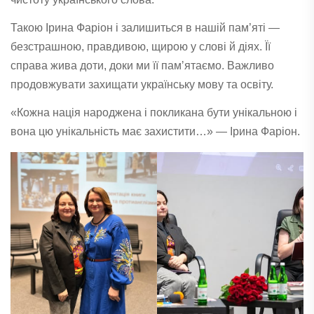
Такою Ірина Фаріон і залишиться в нашій пам’яті —
безстрашною, правдивою, щирою у слові й діях. Її
справа жива доти, доки ми її памʼятаємо. Важливо
продовжувати захищати українську мову та освіту.
«Кожна нація народжена і покликана бути унікальною і
вона цю унікальність має захистити…» — Ірина Фаріон.