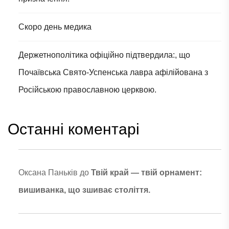
Скоро день медика
Держетнополітика офіційно підтвердила:, що
Почаївська Свято-Успенська лавра афілійована з
Російською православною церквою.
Останні коментарі
Оксана Паньків
до
Твій край — твій орнамент:
вишиванка, що зшиває століття.