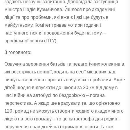
задають незручні запитання. Доповідала заступниця
міністра Надія Кузьмичова. Йшлося про академічні
ліцеї та про проблеми, які вже є і які ще будуть в
майбутньому. Комітет тривав чотири години і
наступного тижня продовження буде на тему –
профільної освіти (ПТУ).
З головного:
Озвучила звернення батьків та педагогічних колективів,
які реєструють петиції, ходять на сесії місцевих рад,
пишуть звернення і просять почути їхні проблеми. Адже
дітей щодня відпускати до школи за 20 км від дому в
часі війни на автобусі по бездоріжжю – погана
перспектива. А якщо ще врахувати те, що орієнтовно
120 громад не зможуть створити жодного академічного
ліцею на всю громаду – то це катастрофа для родин і
порушення прав дітей на отримання освіти. Також