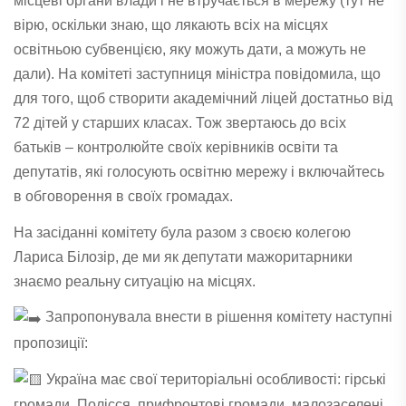
місцеві органи влади і не втручається в мережу (тут не
вірю, оскільки знаю, що лякають всіх на місцях
освітньою субвенцією, яку можуть дати, а можуть не
дали). На комітеті заступниця міністра повідомила, що
для того, щоб створити академічний ліцей достатньо від
72 дітей у старших класах. Тож звертаюсь до всіх
батьків – контролюйте своїх керівників освіти та
депутатів, які голосують освітню мережу і включайтесь
в обговорення в своїх громадах.
На засіданні комітету була разом з своєю колегою
Лариса Білозір
, де ми як депутати мажоритарники
знаємо реальну ситуацію на місцях.
Запропонувала внести в рішення комітету наступні
пропозиції:
Україна має свої територіальні особливості: гірські
громади, Полісся, прифронтові громади, малозаселені