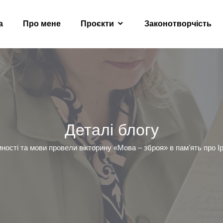
а
Про мене
Проєкти
Законотворчість
Деталі блогу
ності та мови провели вікторину «Мова – зброя» в памʼять про І