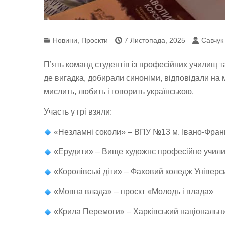
Новини
,
Проєкти
7 Листопада, 2025
Савчук
П’ять команд студентів із професійних училищ т
де вигадка, добирали синоніми, відповідали на 
мислить, любить і говорить українською.
Участь у грі взяли:
«Незламні соколи» – ВПУ №13 м. Івано-Фран
«Ерудити» – Вище художнє професійне учи
«Королівські діти» – Фаховий коледж Універс
«Мовна влада» – проєкт «Молодь і влада»
«Крила Перемоги» – Харківський національний