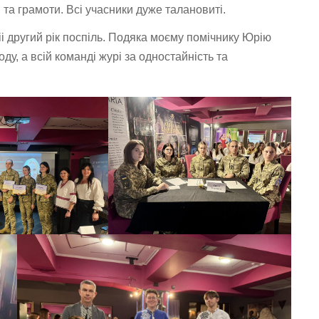
та грамоти. Всі учасники дуже талановиті.
і другий рік поспіль. Подяка моєму помічнику Юрію
ду, а всій команді журі за одностайність та