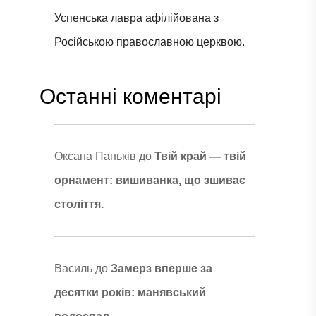
Успенська лавра афілійована з
Російською православною церквою.
Останні коментарі
Оксана Паньків
до
Твій край — твій
орнамент: вишиванка, що зшиває
століття.
Василь
до
Замерз вперше за
десятки років: манявський