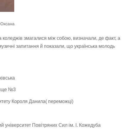
 Оксана
а коледжів змагалися між собою, визначали, де факт, а
музичні запитання й показали, що українська молодь
ківська
лище №3
итету Короля Данила( переможці)
 університет Повітряних Сил ім. І. Кожедуба