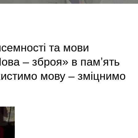
исемності та мови
ова – зброя» в памʼять
хистимо мову – зміцнимо