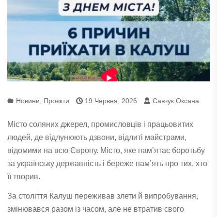
Новини
,
Проєкти
19 Червня, 2026
Савчук Оксана
Місто соляних джерел, промисловців і працьовитих
людей, де відлунюють дзвони, відлиті майстрами,
відомими на всю Європу. Місто, яке пам’ятає боротьбу
за українську державність і береже пам’ять про тих, хто
її творив.
За століття Калуш переживав злети й випробування,
змінювався разом із часом, але не втратив свого