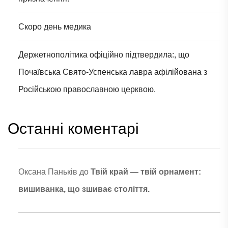
Скоро день медика
Держетнополітика офіційно підтвердила:, що
Почаївська Свято-Успенська лавра афілійована з
Російською православною церквою.
Останні коментарі
Оксана Паньків
до
Твій край — твій орнамент:
вишиванка, що зшиває століття.