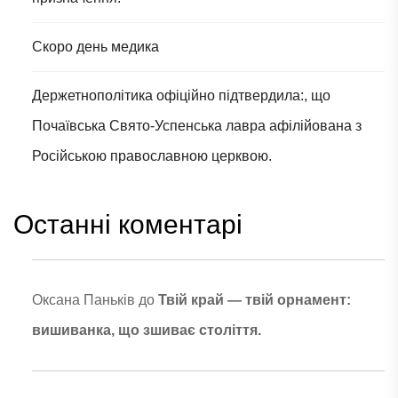
Скоро день медика
Держетнополітика офіційно підтвердила:, що
Почаївська Свято-Успенська лавра афілійована з
Російською православною церквою.
Останні коментарі
Оксана Паньків
до
Твій край — твій орнамент:
вишиванка, що зшиває століття.